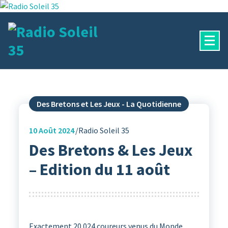
Aller
au
contenu
La Radio Des Marches de Bretagne !
Des Bretons et Les Jeux - La Quotidienne
10
Août 2024
Radio Soleil 35
Des Bretons & Les Jeux
– Edition du 11 août
Exactement 20 024 coureurs venus du Monde