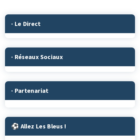
· Le Direct
· Réseaux Sociaux
· Partenariat
⚽︎ Allez Les Bleus !