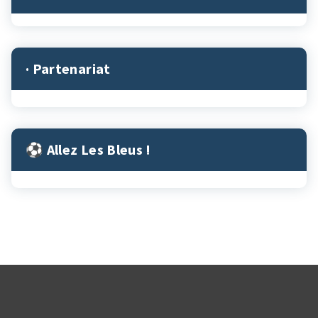
· Partenariat
⚽︎ Allez Les Bleus !