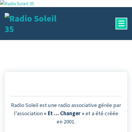
Aller
au
contenu
La Radio Des Marches de Bretagne !
Radio Soleil est une radio associative gérée par
l’association
« Et … Changer »
et a été créée
en 2001.