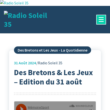
Aller
au
contenu
La Radio Des Marches de Bretagne !
Des Bretons et Les Jeux - La Quotidienne
31
Août 2024
Radio Soleil 35
Des Bretons & Les Jeux
– Edition du 31 août