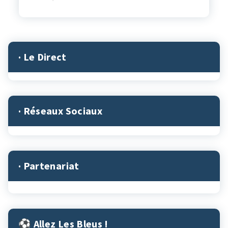
· Le Direct
· Réseaux Sociaux
· Partenariat
⚽︎ Allez Les Bleus !