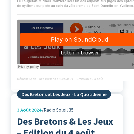
Le Fougerais Mickaël Rouzière sera un des adjoints aux juges des épreu
de cyclisme sur piste au sein du vélodrome de Saint-Quentin-en-Yvelines.
MémoireSport
·
Des Bretons et Les Jeux – Emission du 4 août
Des Bretons et Les Jeux - La Quotidienne
3
Août 2024
Radio Soleil 35
Des Bretons & Les Jeux
– Edition du 4 août