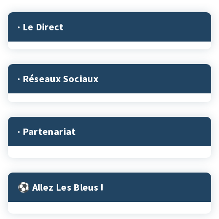
· Le Direct
· Réseaux Sociaux
· Partenariat
⚽︎ Allez Les Bleus !