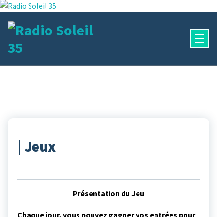
Aller
au
contenu
La Radio Des Marches de Bretagne !
| Jeux
Présentation du Jeu
Chaque jour, vous pouvez gagner vos entrées pour