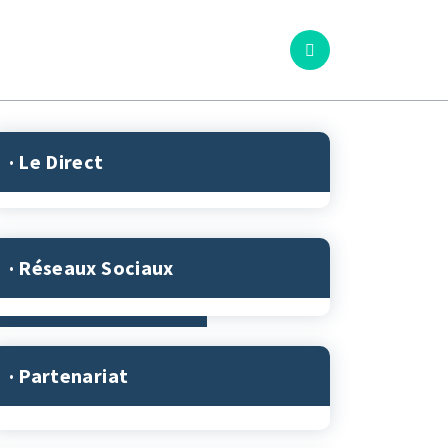
odcasts
│ Jeux
│ Contact
· Le Direct
· Réseaux Sociaux
· Partenariat