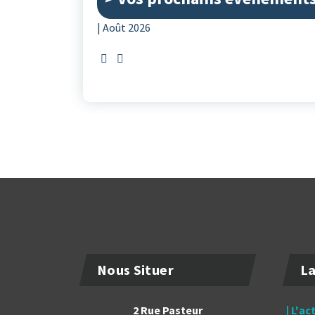
| Août 2026
Nous Situer
La
2 Rue Pasteur
| L'ac