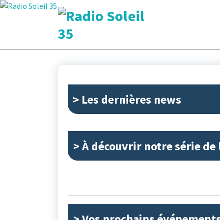
Aller
au
contenu
La Radio Des Marches de Bretagne !
> Les dernières news
> À découvrir notre série de 
> Vos prochains événement