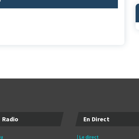
 Radio
En Direct
tu
| Le direct