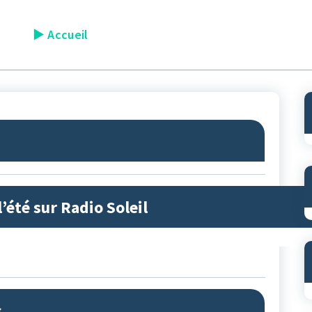
► Accueil
│ La radio
│ L'actu
│ Replay/P
l’été sur Radio Soleil
s