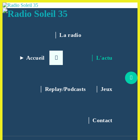
Aller
au
contenu
La Radio Des Marches de Bretagne !
│ La radio
► Accueil
│ L'actu
│ Replay/Podcasts
│ Jeux
│ Contact