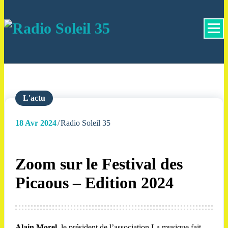
La Radio Des Marches de Bretagne !
L'actu
18
Avr 2024
Radio Soleil 35
Zoom sur le Festival des
Picaous – Edition 2024
Alain Morel
, le président de l’association La musique fait