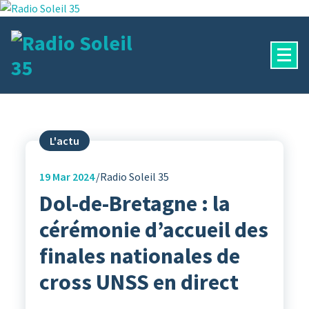
Aller
au
contenu
La Radio Des Marches de Bretagne !
L'actu
19
Mar 2024
Radio Soleil 35
Dol-de-Bretagne : la
cérémonie d’accueil des
finales nationales de
cross UNSS en direct