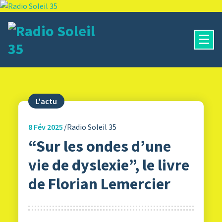
Aller
au
contenu
La Radio Des Marches de Bretagne !
L'actu
8
Fév 2025
Radio Soleil 35
“Sur les ondes d’une
vie de dyslexie”, le livre
de Florian Lemercier