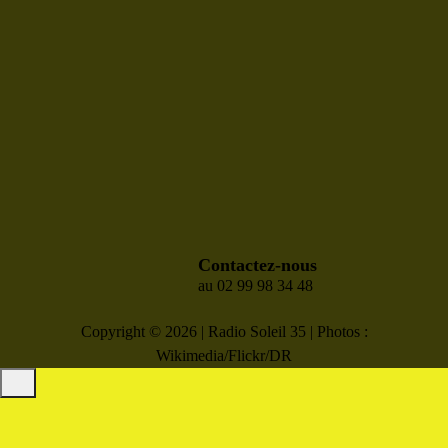
Contactez-nous
au 02 99 98 34 48
Copyright © 2026 | Radio Soleil 35 | Photos :
Wikimedia/Flickr/DR