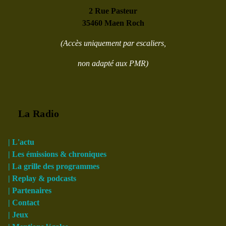
2 Rue Pasteur
35460 Maen Roch
(Accès uniquement par escaliers,
non adapté aux PMR)
La Radio
| L'actu
| Les émissions & chroniques
| La grille des programmes
| Replay & podcasts
| Partenaires
| Contact
| Jeux