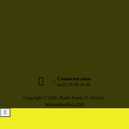
Contactez-nous
au 02 99 98 34 48
Copyright © 2026 | Radio Soleil 35 | Photos :
Wikimedia/Flickr/DR