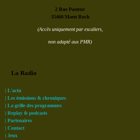
2 Rue Pasteur
35460 Maen Roch
(Accès uniquement par escaliers,
non adapté aux PMR)
La Radio
| L'actu
| Les émissions & chroniques
| La grille des programmes
| Replay & podcasts
| Partenaires
| Contact
| Jeux