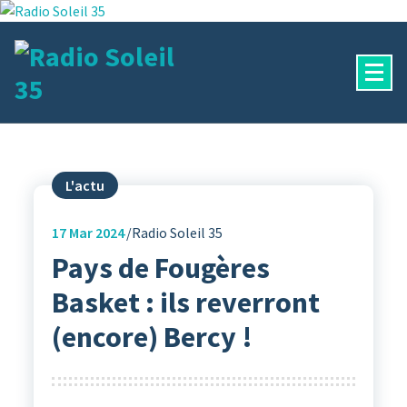
Aller
au
contenu
La Radio Des Marches de Bretagne !
L'actu
17
Mar 2024
Radio Soleil 35
Pays de Fougères
Basket : ils reverront
(encore) Bercy !