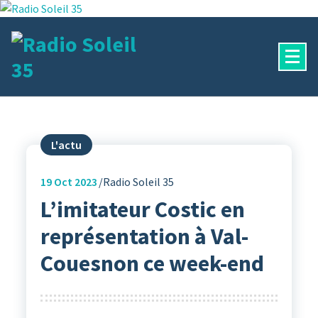
Aller
au
contenu
La Radio Des Marches de Bretagne !
L'actu
19
Oct 2023
Radio Soleil 35
L’imitateur Costic en
représentation à Val-
Couesnon ce week-end