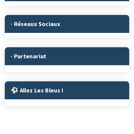
· Réseaux Sociaux
· Partenariat
⚽︎ Allez Les Bleus !