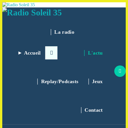
Aller
au
contenu
La Radio Des Marches de Bretagne !
│ La radio
► Accueil
│ L'actu
│ Replay/Podcasts
│ Jeux
│ Contact