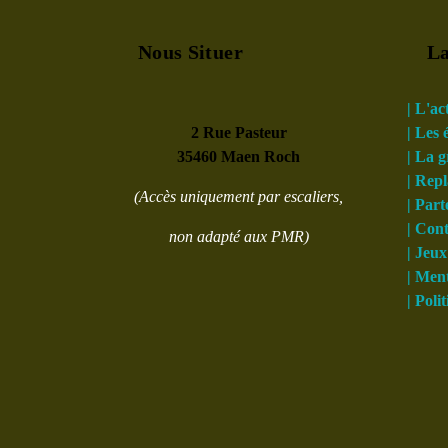
Nous Situer
La
| L'ac
2 Rue Pasteur
| Les
35460 Maen Roch
| La 
| Rep
(Accès uniquement par escaliers,
| Part
| Con
non adapté aux PMR)
| Jeux
| Ment
| Poli