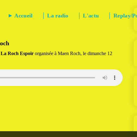
► Accueil
│ La radio
│ L'actu
│ Replay/P
Roch
e
La Roch Espoir
organisée à Maen Roch, le dimanche 12