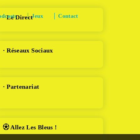
odcasts
│ Jeux
│ Contact
· Le Direct
· Réseaux Sociaux
· Partenariat
⚽︎ Allez Les Bleus !