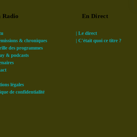
 Radio
En Direct
tu
| Le direct
 émissions & chroniques
| C'était quoi ce titre ?
grille des programmes
lay & podcasts
enaires
tact
ions légales
tique de confidentialité