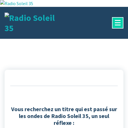
Aller
au
contenu
La Radio Des Marches de Bretagne !
Vous recherchez un titre qui est passé sur
les ondes de Radio Soleil 35, un seul
réflexe :