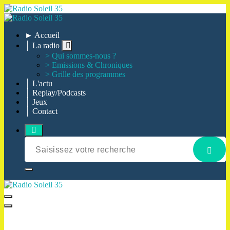
Aller
au
contenu
La Radio Des Marches de Bretagne !
► Accueil
│ La radio
> Qui sommes-nous ?
> Emissions & Chroniques
> Grille des programmes
│ L'actu
│ Replay/Podcasts
│ Jeux
│ Contact
La Radio Des Marches de Bretagne !