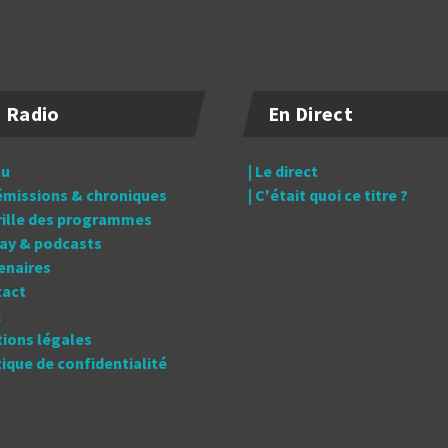
 Radio
En Direct
tu
| Le direct
 émissions & chroniques
| C'était quoi ce titre ?
grille des programmes
lay & podcasts
tenaires
tact
x
tions légales
itique de confidentialité