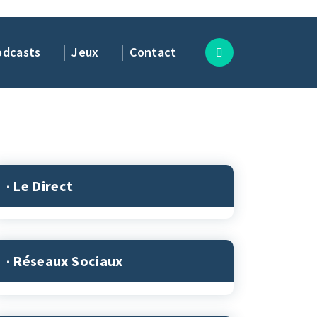
odcasts
│ Jeux
│ Contact
· Le Direct
· Réseaux Sociaux