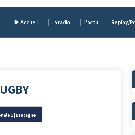
► Accueil
│ La radio
│ L'actu
│ Replay/P
UGBY
onale 1 | Bretagne