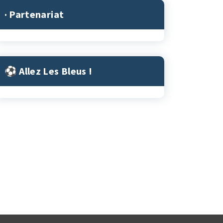
· Partenariat
⚽︎ Allez Les Bleus !