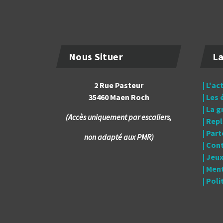
Nous Situer
La
2 Rue Pasteur
| L'ac
35460 Maen Roch
| Les
| La 
(Accès uniquement par escaliers,
| Rep
| Par
non adapté aux PMR)
| Con
| Jeu
| Men
| Pol