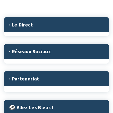
· Le Direct
· Réseaux Sociaux
· Partenariat
⚽︎ Allez Les Bleus !