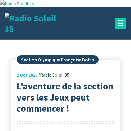
Aller
au
contenu
La Radio Des Marches de Bretagne !
Section Olympique Françoise Dolto
2
Oct 2023
Radio Soleil 35
L’aventure de la section
vers les Jeux peut
commencer !