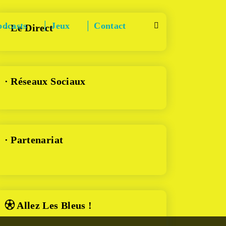
odcasts
│ Jeux
│ Contact
· Le Direct
· Réseaux Sociaux
· Partenariat
⚽︎ Allez Les Bleus !