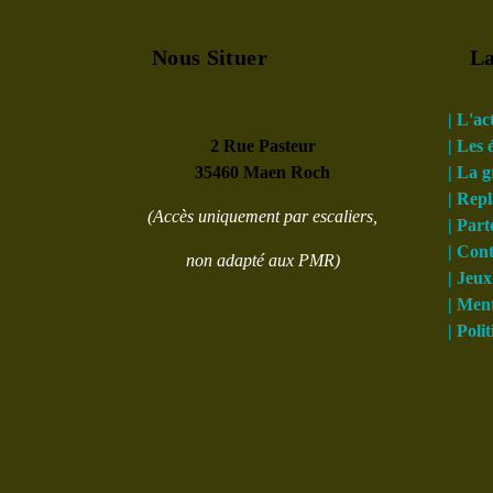
Nous Situer
La
| L'ac
2 Rue Pasteur
| Les
35460 Maen Roch
| La 
| Rep
(Accès uniquement par escaliers,
| Part
| Con
non adapté aux PMR)
| Jeux
| Ment
| Poli