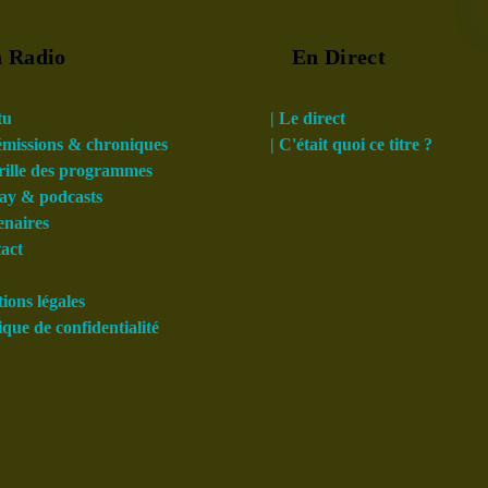
 Radio
En Direct
tu
| Le direct
 émissions & chroniques
| C'était quoi ce titre ?
grille des programmes
lay & podcasts
enaires
tact
ions légales
tique de confidentialité