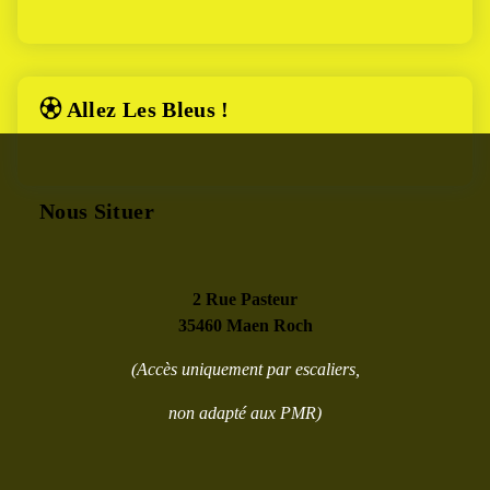
⚽︎ Allez Les Bleus !
Nous Situer
2 Rue Pasteur
35460 Maen Roch
(Accès uniquement par escaliers,
non adapté aux PMR)