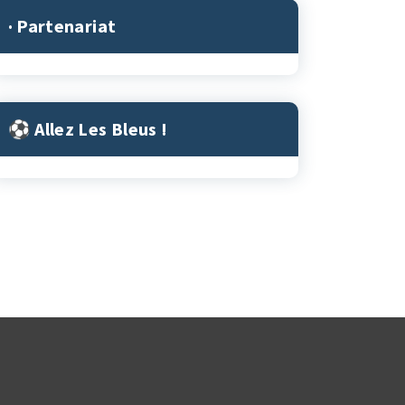
· Partenariat
⚽︎ Allez Les Bleus !