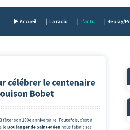
► Accueil
│ La radio
│ L'actu
│ Replay/P
r célébrer le centenaire
Louison Bobet
û fêter son 100e anniversaire. Toutefois, c’est à
e le
Boulanger de Saint-Méen
nous faisait ses