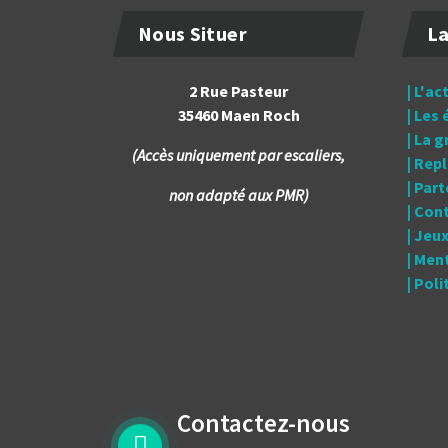
Nous Situer
La
2 Rue Pasteur
| L'ac
35460 Maen Roch
| Les
| La 
(Accès uniquement par escaliers,
| Rep
| Par
non adapté aux PMR)
| Con
| Jeu
| Men
| Pol
Contactez-nous