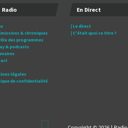
 Radio
En Direct
tu
| Le direct
 émissions & chroniques
| C'était quoi ce titre ?
grille des programmes
lay & podcasts
tenaires
tact
x
tions légales
itique de confidentialité
Copyright © 2026 | Radio 