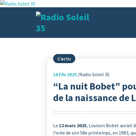
Aller
au
contenu
La Radio Des Marches de Bretagne !
L'actu
18
Fév 2025
Radio Soleil 35
“La nuit Bobet” pou
de la naissance de 
Le
12 mars 2025
, Louison Bobet aurait d
l’orée de son 58e printemps, en 1983, qu