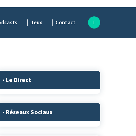
odcasts
│ Jeux
│ Contact
· Le Direct
· Réseaux Sociaux