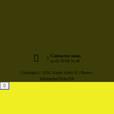
Contactez-nous
au 02 99 98 34 48
Copyright © 2026 | Radio Soleil 35 | Photos :
Wikimedia/Flickr/DR