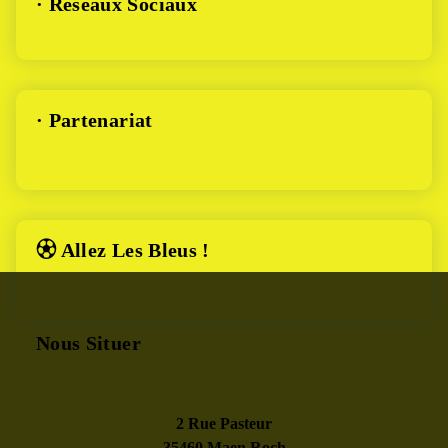
· Réseaux Sociaux
· Partenariat
⚽︎ Allez Les Bleus !
Nous Situer
2 Rue Pasteur
35460 Maen Roch