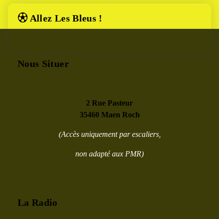
⚽︎ Allez Les Bleus !
Nous Situer
2 Rue Pasteur
35460 Maen Roch
(Accès uniquement par escaliers,
non adapté aux PMR)
La Radio