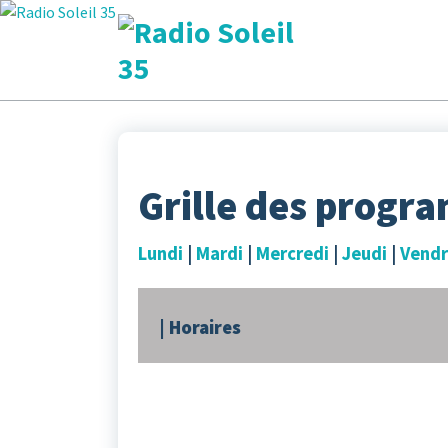
Aller
au
contenu
La Radio Des Marches de Bretagne !
Grille des progr
Lundi
|
Mardi
|
Mercredi
|
Jeudi
|
Vendr
| Horaires