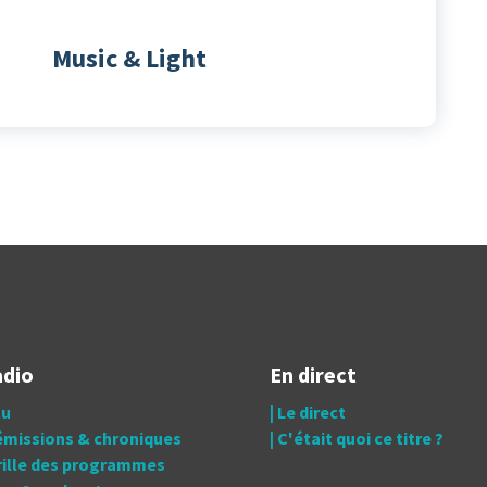
Music & Light
adio
En direct
tu
| Le direct
 émissions & chroniques
| C'était quoi ce titre ?
grille des programmes