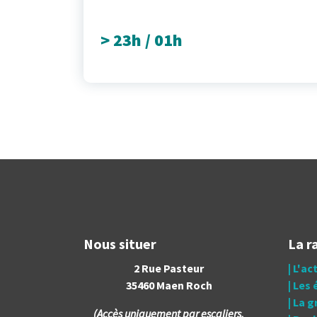
> 23h / 01h
Nous situer
La r
2 Rue Pasteur
| L'ac
35460 Maen Roch
| Les
| La 
(Accès uniquement par escaliers,