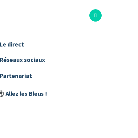
odcasts
│ Jeux
│ Contact
 Le direct
 Réseaux sociaux
 Partenariat
︎ Allez les Bleus !