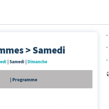
► Accueil
│ La radio
│ L'actu
│ Replay/P
·
ammes > Samedi
·
·
edi
| Samedi |
Dimanche
⚽
| Programme