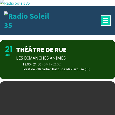
Aller
au
contenu
La Radio Des Marches de Bretagne !
21
THÉÂTRE DE RUE
JUL
LES DIMANCHES ANIMÉS
12:00 - 21:00
(GMT+02:00)
Forêt de Villecartier, Bazouges-la-Pérouse (35)