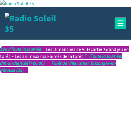
Aller
au
contenu
La Radio Des Marches de Bretagne !
19
avr
Toute la journée
Les Dimanches de Villecartier
Grand jeu en
forêt – Les animaux mal-aimés de la forêt
(Toute la journée:
dimanche)
(GMT+00:00)
Forêt de Villecartier, Bazouges-la-
Pérouse (35)