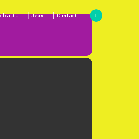
odcasts
│ Jeux
│ Contact