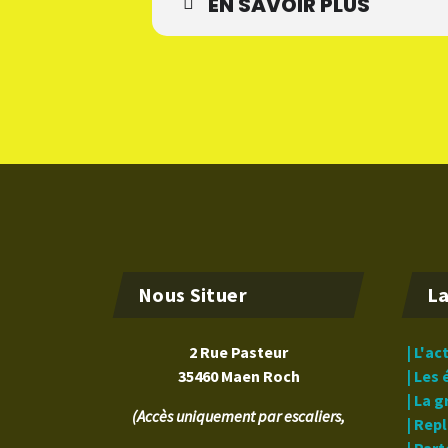
EN SAVOIR PLUS
Nous Situer
La
2 Rue Pasteur
| L'ac
35460 Maen Roch
| Les
| La 
(Accès uniquement par escaliers,
| Rep