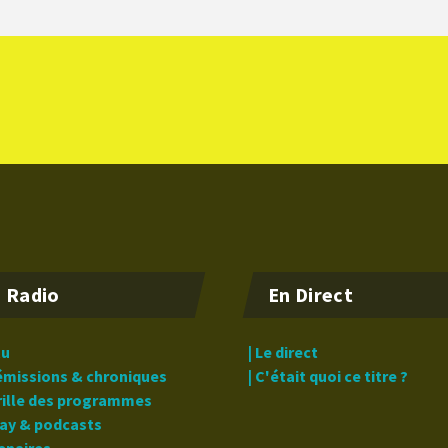
 Radio
En Direct
tu
| Le direct
 émissions & chroniques
| C'était quoi ce titre ?
grille des programmes
lay & podcasts