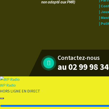
| Par
non adapté aux PMR)
| Con
| Jeu
| Men
| Pol
Contactez-nous
au 02 99 98 34
WP Radio
HORS LIGNE
EN DIRECT