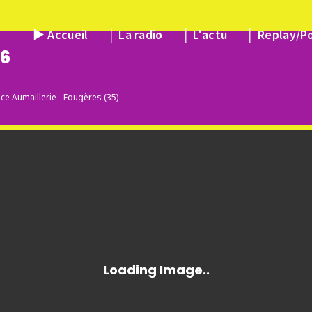
► Accueil
│ La radio
│ L'actu
│ Replay/P
26
ce Aumaillerie - Fougères (35)