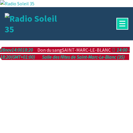
Aller
au
contenu
La Radio Des Marches de Bretagne !
28
nov
14:00
18:20
Don du sang
SAINT-MARC-LE-BLANC
14:00 -
18:20
(GMT+01:00)
Salle des fêtes de Saint-Marc-Le-Blanc (35)