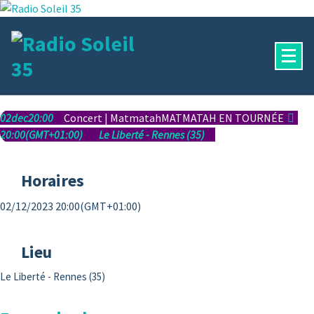
Aller
au
contenu
La Radio Des Marches de Bretagne !
02
dec
20:00
Concert | Matmatah
MATMATAH EN TOURNÉE
20:00
(GMT+01:00)
Le Liberté - Rennes (35)
Horaires
02/12/2023 20:00
(GMT+01:00)
Lieu
Le Liberté - Rennes (35)