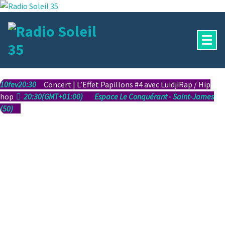
Aller
au
contenu
La Radio Des Marches de Bretagne !
10
fev
20:30
Concert | L’Effet Papillons #4 avec Luidji
Rap / Hip
hop
20:30
(GMT+01:00)
Espace Le Conquérant - Saint-James
(50)