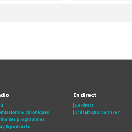
adio
En direct
tu
| Le direct
 émissions & chroniques
| C'était quoi ce titre ?
grille des programmes
lay & podcasts