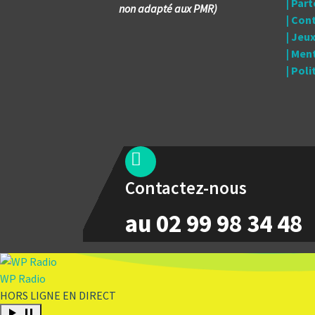
| Par
non adapté aux PMR)
| Con
| Jeu
| Men
| Pol
Contactez-nous
au 02 99 98 34 48
WP Radio
HORS LIGNE
EN DIRECT