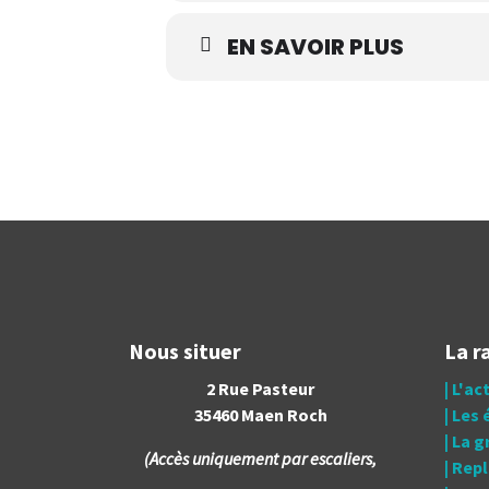
EN SAVOIR PLUS
Nous situer
La r
2 Rue Pasteur
| L'ac
35460 Maen Roch
| Les
| La 
(Accès uniquement par escaliers,
| Rep