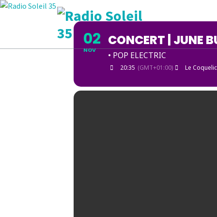
Aller
au
contenu
02
CONCERT | JUNE 
La Radio Des Marches de Bretagne !
NOV
• POP ELECTRIC
20:35
(GMT+01:00)
Le Coquelic