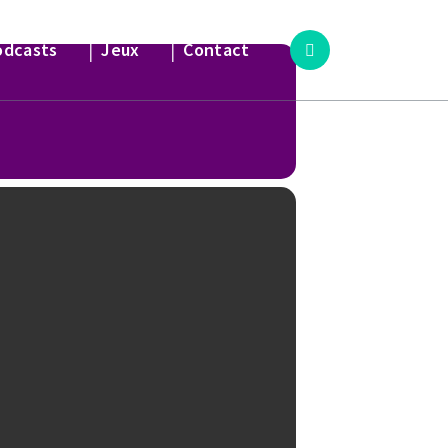
odcasts
│ Jeux
│ Contact