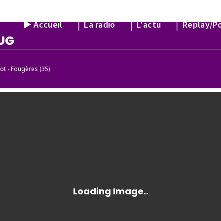
► Accueil
│ La radio
│ L'actu
│ Replay/P
BUG
ot - Fougères (35)