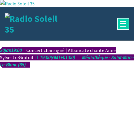
Aller
au
contenu
La Radio Des Marches de Bretagne !
20
jan
19:00
Concert chansigné | Albaricate chante Anne
Sylvestre
Gratuit
19:00
(GMT+01:00)
Médiathèque - Saint-Marc-
Le-Blanc (35)