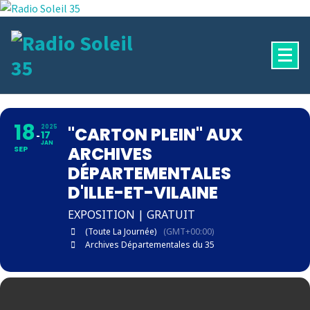
Aller
au
contenu
La Radio Des Marches de Bretagne !
18
2025
"CARTON PLEIN" AUX
17
JAN
ARCHIVES
SEP
DÉPARTEMENTALES
D'ILLE-ET-VILAINE
EXPOSITION | GRATUIT
(Toute La Journée)
(GMT+00:00)
Archives Départementales du 35