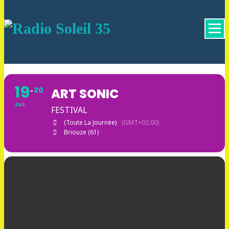
La Radio Des Marches de Bretagne !
19
20
ART SONIC
JUL
FESTIVAL
(Toute La Journée)
(GMT+02:00)
Briouze (61)