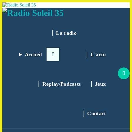
Aller
au
contenu
La Radio Des Marches de Bretagne !
│ La radio
► Accueil
│ L'actu
│ Replay/Podcasts
│ Jeux
│ Contact