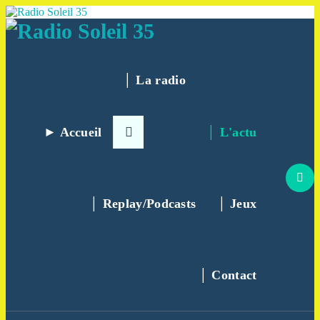
Aller
au
contenu
La Radio Des Marches de Bretagne !
│ La radio
► Accueil
│ L'actu
│ Replay/Podcasts
│ Jeux
│ Contact