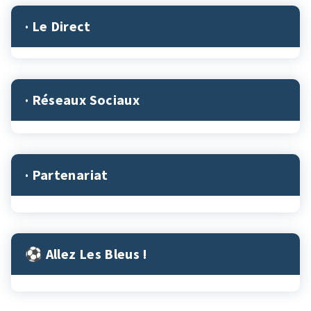
· Le Direct
· Réseaux Sociaux
· Partenariat
⚽︎ Allez Les Bleus !