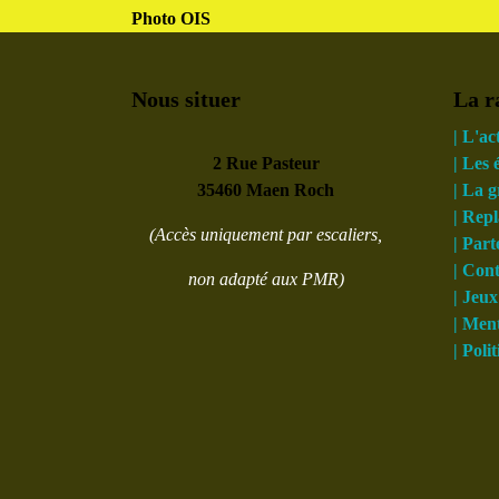
Photo OIS
Nous situer
La r
| L'ac
2 Rue Pasteur
| Les
35460 Maen Roch
| La 
| Rep
(Accès uniquement par escaliers,
| Part
| Con
non adapté aux PMR)
| Jeux
| Ment
| Poli