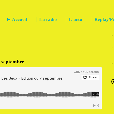
► Accueil
│ La radio
│ L'actu
│ Replay/P
·
·
7 septembre
·
⚽