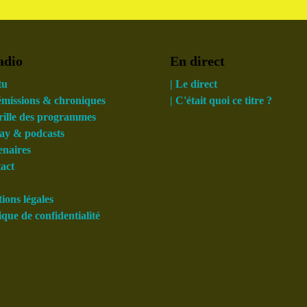
adio
En direct
tu
| Le direct
 émissions & chroniques
| C'était quoi ce titre ?
grille des programmes
lay & podcasts
enaires
tact
ions légales
tique de confidentialité