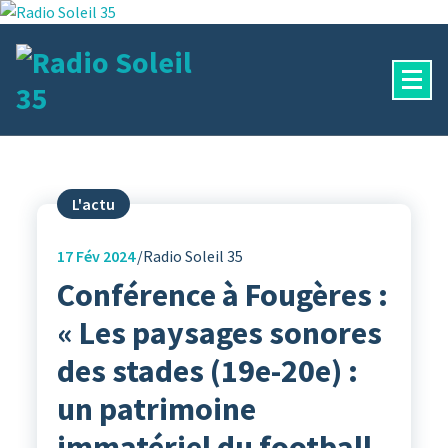
Aller
au
contenu
La Radio Des Marches de Bretagne !
L'actu
17
Fév 2024
Radio Soleil 35
Conférence à Fougères :
« Les paysages sonores
des stades (19e-20e) :
un patrimoine
immatériel du football