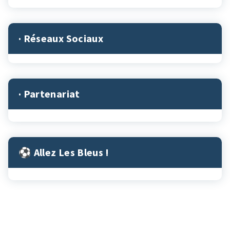
· Réseaux Sociaux
· Partenariat
⚽︎ Allez Les Bleus !