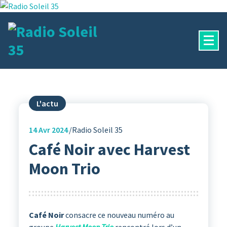
Aller
au
contenu
La Radio Des Marches de Bretagne !
L'actu
14
Avr 2024
Radio Soleil 35
Café Noir avec Harvest
Moon Trio
Café Noir
consacre ce nouveau numéro au
groupe
Harvest Moon Trio
rencontré lors d’un