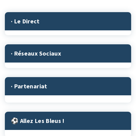
· Le Direct
· Réseaux Sociaux
· Partenariat
⚽︎ Allez Les Bleus !