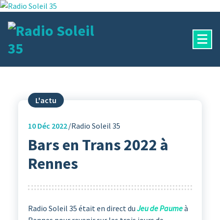
Aller
au
contenu
La Radio Des Marches de Bretagne !
L'actu
10
Déc 2022
Radio Soleil 35
Bars en Trans 2022 à
Rennes
Radio Soleil 35 était en direct du
Jeu de Paume
à
Rennes pour revenir sur les trois jours de