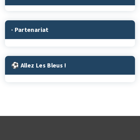
· Partenariat
⚽︎ Allez Les Bleus !