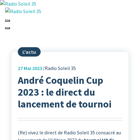
Aller
au
contenu
La Radio Des Marches de Bretagne !
L'actu
27
Mai 2023
Radio Soleil 35
André Coquelin Cup
2023 : le direct du
lancement de tournoi
(Re) vivez le direct de Radio Soleil 35 consacré au
lancement de l’édition 2023 du
tournoi U9 de