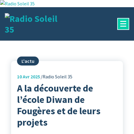
Aller
au
contenu
La Radio Des Marches de Bretagne !
L'actu
10
Avr 2025
Radio Soleil 35
A la découverte de
l’école Diwan de
Fougères et de leurs
projets