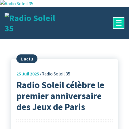
Aller
au
contenu
La Radio Des Marches de Bretagne !
L'actu
25
Juil 2025
Radio Soleil 35
Radio Soleil célèbre le
premier anniversaire
des Jeux de Paris