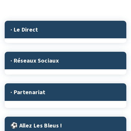
· Le Direct
· Réseaux Sociaux
· Partenariat
⚽︎ Allez Les Bleus !