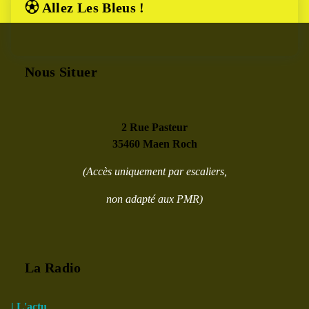
⚽︎ Allez Les Bleus !
Nous Situer
2 Rue Pasteur
35460 Maen Roch
(Accès uniquement par escaliers,
non adapté aux PMR)
La Radio
| L'actu