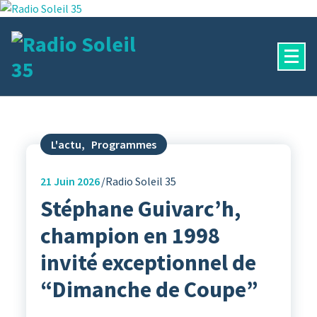
Aller
au
contenu
La Radio Des Marches de Bretagne !
L'actu
,
Programmes
21
Juin 2026
Radio Soleil 35
Stéphane Guivarc’h,
champion en 1998
invité exceptionnel de
“Dimanche de Coupe”