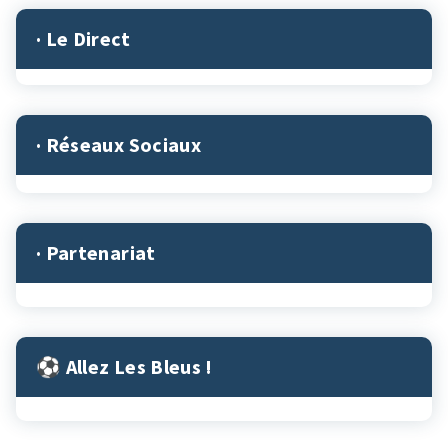
· Le Direct
· Réseaux Sociaux
· Partenariat
⚽︎ Allez Les Bleus !