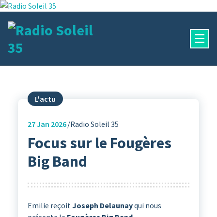
Aller
au
contenu
La Radio Des Marches de Bretagne !
L'actu
27
Jan 2026
Radio Soleil 35
Focus sur le Fougères
Big Band
Emilie reçoit
Joseph Delaunay
qui nous
présente le
Fougères Big Band.