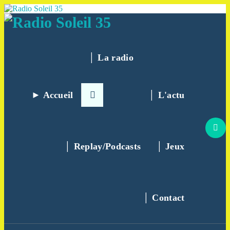
Aller
au
contenu
La Radio Des Marches de Bretagne !
│ La radio
► Accueil
│ L'actu
│ Replay/Podcasts
│ Jeux
│ Contact