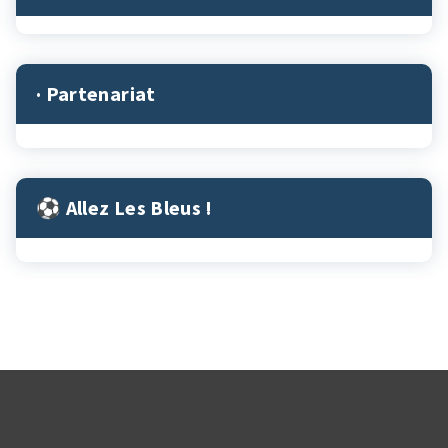
· Partenariat
⚽︎ Allez Les Bleus !