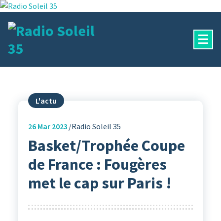
Aller
au
contenu
La Radio Des Marches de Bretagne !
L'actu
26
Mar 2023
Radio Soleil 35
Basket/Trophée Coupe
de France : Fougères
met le cap sur Paris !