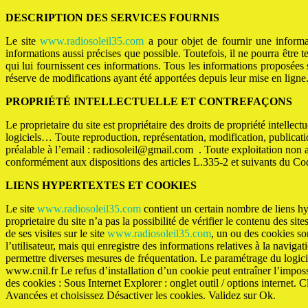
DESCRIPTION DES SERVICES FOURNIS
Le site
www.radiosoleil35.com
a pour objet de fournir une informat
informations aussi précises que possible. Toutefois, il ne pourra être t
qui lui fournissent ces informations. Tous les informations proposées 
réserve de modifications ayant été apportées depuis leur mise en ligne
PROPRIÉTÉ INTELLECTUELLE ET CONTREFAÇONS
Le proprietaire du site est propriétaire des droits de propriété intellec
logiciels… Toute reproduction, représentation, modification, publication,
préalable à l’email : radiosoleil@gmail.com . Toute exploitation non 
conformément aux dispositions des articles L.335-2 et suivants du Code
LIENS HYPERTEXTES ET COOKIES
Le site
www.radiosoleil35.com
contient un certain nombre de liens hyp
proprietaire du site n’a pas la possibilité de vérifier le contenu des sit
de ses visites sur le site
www.radiosoleil35.com
, un ou des cookies son
l’utilisateur, mais qui enregistre des informations relatives à la naviga
permettre diverses mesures de fréquentation. Le paramétrage du logicie
www.cnil.fr Le refus d’installation d’un cookie peut entraîner l’impossi
des cookies : Sous Internet Explorer : onglet outil / options internet. 
Avancées et choisissez Désactiver les cookies. Validez sur Ok.