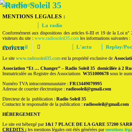
Aller
au
La Radio Des Marches de Bretagne !
contenu
MENTIONS LEGALES :
│ La radio
Conformément aux dispositions des articles 6-III et 19 de la Loi n°
visiteurs du site :
www.radiosoleil35.com
les informations suivantes :
► Accueil
│ L'actu
│ Replay/Pod
ÉDITEUR
Le site
www.radiosoleil35.com
est la propriété exclusive de
Associa
Association “Et … Changer” – Radio Soleil 35
domiciliée à
2 Ru
Immatriculée au Registre des Associations
W351000678
sous le num
Numéro TVA intracommunautaire :
FR13449079995
Adresse de courrier électronique :
radiosoleil@gmail.com
Directeur de la publication :
Radio Soleil 35
Contactez le responsable de la publication :
radiosoleil@gmail.com
HÉBERGEMENT
Le site est hébergé par
1&1 7 PLACE DE LA GARE 57200 SA
CREDITS :
les mentions légales ont étés générées par
mentions léga