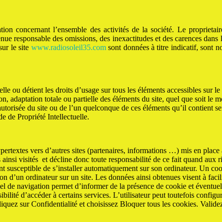
ion concernant l’ensemble des activités de la société. Le proprietaire
enue responsable des omissions, des inexactitudes et des carences dans la 
sur le site
www.radiosoleil35.com
sont données à titre indicatif, sont 
.
tuelle ou détient les droits d’usage sur tous les éléments accessibles sur 
 adaptation totale ou partielle des éléments du site, quel que soit le moy
autorisée du site ou de l’un quelconque de ces éléments qu’il contient 
 de Propriété Intellectuelle.
ertextes vers d’autres sites (partenaires, informations …) mis en place a
es ainsi visités et décline donc toute responsabilité de ce fait quand aux r
t susceptible de s’installer automatiquement sur son ordinateur. Un cookie
tion d’un ordinateur sur un site. Les données ainsi obtenues visent à facili
l de navigation permet d’informer de la présence de cookie et éventuelle
bilité d’accéder à certains services. L’utilisateur peut toutefois configur
Cliquez sur Confidentialité et choisissez Bloquer tous les cookies. Valid