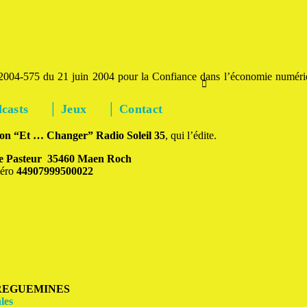
 2004-575 du 21 juin 2004 pour la Confiance dans l’économie numériqu
casts
│ Jeux
│ Contact
tion “Et … Changer”
Radio Soleil 35
, qui l’édite.
e Pasteur
35460 Maen Roch
éro
44907999500022
RREGUEMINES
les