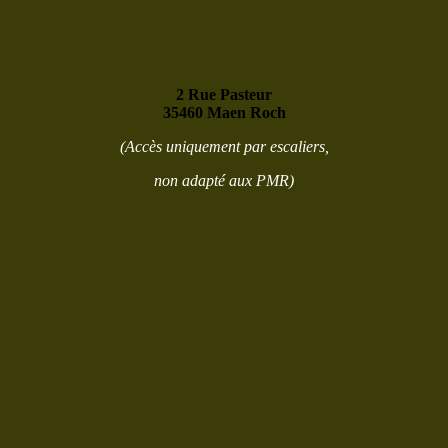
2 Rue Pasteur
35460 Maen Roch
(Accès uniquement par escaliers,
non adapté aux PMR)