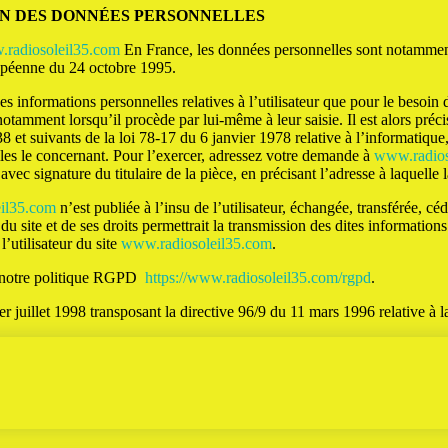
ION DES DONNÉES PERSONNELLES
radiosoleil35.com
En France, les données personnelles sont notamment 
ropéenne du 24 octobre 1995.
 des informations personnelles relatives à l’utilisateur que pour le besoin
otamment lorsqu’il procède par lui-même à leur saisie. Il est alors précis
et suivants de la loi 78-17 du 6 janvier 1978 relative à l’informatique, a
lles le concernant. Pour l’exercer, adressez votre demande à
www.radios
ec signature du titulaire de la pièce, en précisant l’adresse à laquelle 
il35.com
n’est publiée à l’insu de l’utilisateur, échangée, transférée, 
 du site et de ses droits permettrait la transmission des dites informatio
’utilisateur du site
www.radiosoleil35.com
.
 notre politique RGPD
https://www.radiosoleil35.com/rgpd
.
er juillet 1998 transposant la directive 96/9 du 11 mars 1996 relative à 