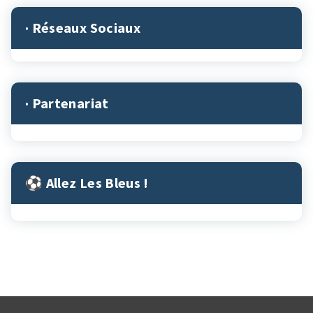
· Réseaux Sociaux
· Partenariat
⚽︎ Allez Les Bleus !